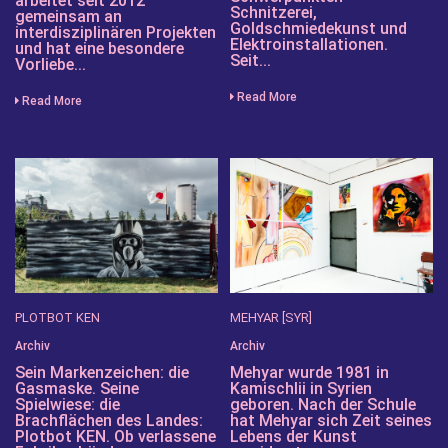
arbeitet seit 2012
Schnitzerei,
gemeinsam an
Goldschmiedekunst und
interdisziplinären Projekten
Elektroinstallationen.
und hat eine besondere
Seit...
Vorliebe...
Read More
Read More
PLOTBOT KEN
MEHYAR [SYR]
Archiv
Archiv
Sein Markenzeichen: die
Mehyar wurde 1981 in
Gasmaske. Seine
Kamischlii in Syrien
Spielwiese: die
geboren. Nach der Schule
Brachflächen des Landes:
hat Mehyar sich Zeit seines
Plotbot KEN. Ob verlassene
Lebens der Kunst