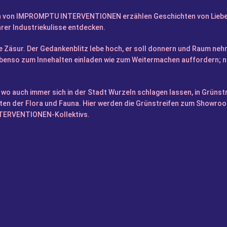
en von IMPROMPTU INTERVENTIONEN erzählen Geschichten von Liebes
ihrer Industriekulisse entdecken.
die Zäsur. Der Gedankenblitz lebe hoch, er soll donnern und Raum n
 ebenso zum Innehalten einladen wie zum Weitermachen auffordern; nur 
 wo auch immer sich in der Stadt Wurzeln schlagen lassen, in Grünst
iten der Flora und Fauna. Hier werden die Grünstreifen zum Showroo
ERVENTIONEN-Kollektivs.