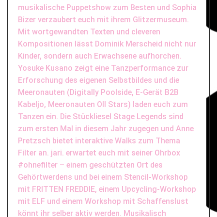
musikalische Puppetshow zum Besten und
Sophia
Bizer
verzaubert euch mit ihrem Glitzermuseum.
Mit wortgewandten Texten und cleveren
Kompositionen lässt
Dominik Merscheid
nicht nur
Kinder, sondern auch Erwachsene aufhorchen.
Yosuke Kusano zeigt eine Tanzperformance zur
Erforschung des eigenen Selbstbildes und die
Meeronauten
(
Digitally Poolside,
E-Gerät
B2B
Kabeljo
, Meeronauten Oll Stars)
laden euch zum
Tanzen ein. Die Stückliesel
Stage Legends
sind
zum ersten Mal in diesem Jahr zugegen und
Anne
Pretzsch
bietet interaktive Walks zum Thema
Filter an.
jari
. erwartet euch mit seiner Ohrbox
#ohnefilter – einem geschützten Ort des
Gehörtwerdens und bei einem
Stencil-Workshop
mit
FRITTEN FREDDIE
, einem Upcycling-Workshop
mit
ELF
und einem Workshop mit
Schaffenslust
könnt ihr selber aktiv werden
.
Musikalisch