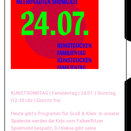
KUNSTSONNTAG | Familientag | 24.07. | Sonntag
|12-20 Uhr
| Eintritt frei
Heute gibt’
s Programm für Groß & Klein: In unserer
Spielecke werden die Kids vom
Falkenflitzer
Spielmobil
bespaßt,
DJ Kekse
gibt seine