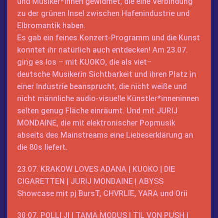
und Musiker*innen gewidmet, die eine Verbindung
zu der grünen Insel zwischen Hafenindustrie und
Elbromantik haben.
Es gab ein feines Konzert-Programm und die Kunst
konntet ihr natürlich auch entdecken! Am 23.07.
ging es los – mit
KUOKO
, die als
viet
–
deutsche
Musikerin
Sichtbarkeit
und
ihren
Platz in
einer Industrie beansprucht, die nicht weiße und
nicht männliche audio-visuelle Künstler*inneninnen
selten genug Fläche einräumt. Und mit
JURIJ
MONDAINE
, die mit
elektronischer Popmusik
abseits des Mainstreams eine Liebeserklärung an
die 80s liefert.
23.07.
KRAKOW LOVES ADANA
|
KUOKO
|
DIE
CIGARETTEN
|
JURIJ MONDAINE
|
ABYSS
Showcase
mit pj BursT, CHVRLIE, YARA und Orii
30.07.
POLLI JI
|
TAMA MODUS
|
TIL VON PUSH
|