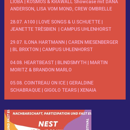
LIOBA
|
KOSMOS & KRAWALL
Showcase mit
DANA
ANDERSON
,
LISA VOM MOND
,
CREW OMBRELLE
28.07.
A100 |
LOVE SONGS
& U.SCHUETTE |
JEANETTE TRÈSBIEN
|
CAMPUS UHLENHORST
29.07.
ILONA HARTMANN
|
CAREN MIESENBERGER
|
BL BRIXTON
|
CAMPUS UHLENHORST
04.08.
HEARTBEAST
|
BLINDSMYTH
|
MARTIN
MORITZ
& BRANDON MARLO
05.08.
COINTREAU ON ICE
|
GERALDINE
SCHABRAQUE
|
GIGOLO TEARS
|
XENAIA