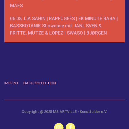
MAES
06.08.
LIA SAHIN
|
RAPFUGEES
|
EK MINUTE BABA
|
BASSBOTANIK
Showcase mit JANI, SVEN &
FRITTE, MÜTZE & LOPEZ |
SWASO
|
BJØRGEN
IMPRINT
DATA PROTECTION
Copyright @ 2025 MS ARTVILLE - Kunstfelder e.V.